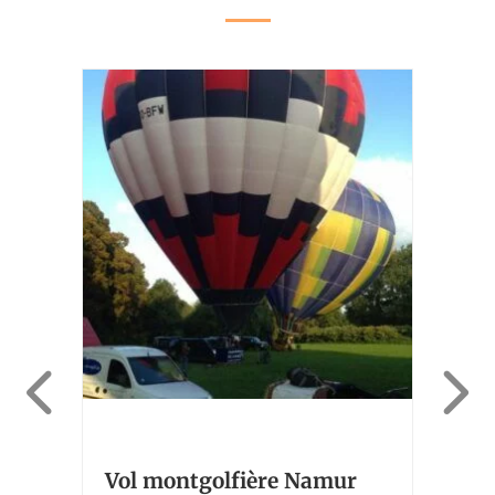
nt
Vol
Vol montgolfière Namur
Din