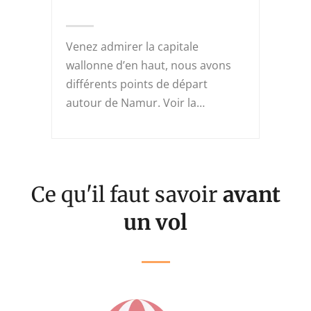
 que
Venez admirer la capitale
Le C
wallonne d’en haut, nous avons
pied
on
différents points de départ
Anse
autour de Namur. Voir la…
ou…
Ce qu'il faut savoir
avant
un vol