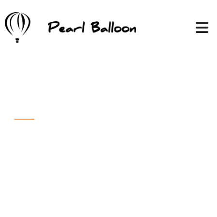
Actif depuis plus de 31 ans
Vols en
Montgolfières - une
expérience
inoubliable