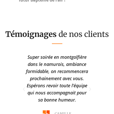
Témoignages
de nos clients
pour
Super soirée en montgolfière
Cher 
atin,
dans le namurois, ambiance
très 
re,
formidable, on recommencera
mo
s aussi
prochainement avec vous.
conse
e avec
Espérons revoir toute l’équipe
encor
Ballon,
qui nous accompagnait pour
accuei
ble.
sa bonne humeur.
souha
à
CAMILLE