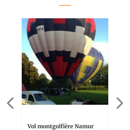
nt
Vol
Vol montgolfière Namur
Din