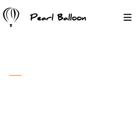
Actif depuis plus de 31 ans
Vols en
Montgolfières - une
expérience
inoubliable