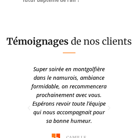
Témoignages
de nos clients
pour
Super soirée en montgolfière
Cher 
atin,
dans le namurois, ambiance
très 
re,
formidable, on recommencera
mo
s aussi
prochainement avec vous.
conse
e avec
Espérons revoir toute l’équipe
encor
Ballon,
qui nous accompagnait pour
accuei
ble.
sa bonne humeur.
souha
à
CAMILLE