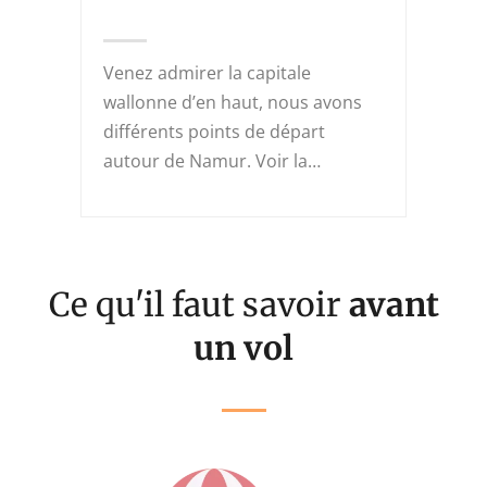
 que
Venez admirer la capitale
Le C
wallonne d’en haut, nous avons
pied
on
différents points de départ
Anse
autour de Namur. Voir la…
ou…
Ce qu'il faut savoir
avant
un vol