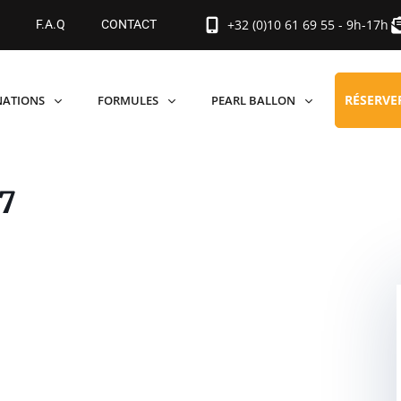
+32 (0)10 61 69 55 - 9h-17h
F.A.Q
CONTACT
RÉSERVE
NATIONS
FORMULES
PEARL BALLON
07