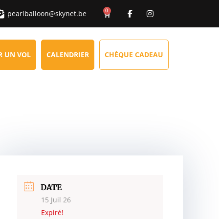
0
pearlballoon@skynet.be
R UN VOL
CALENDRIER
CHÈQUE CADEAU
DATE
15 Juil 26
Expiré!