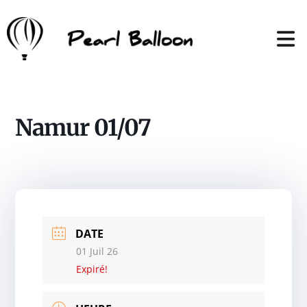
Namur 01/07
DATE
01 Juil 26
Expiré!