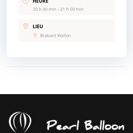
HEURE
20 h 00 min - 21 h 00 min
LIEU
Brabant Wallon